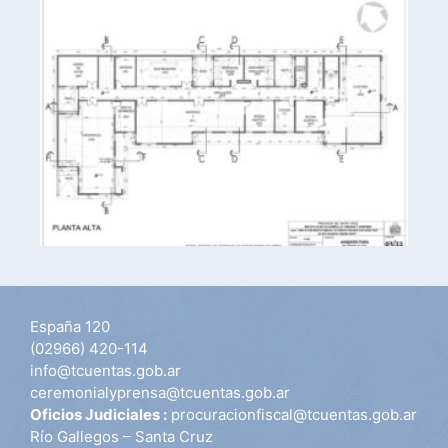
España 120
(02966) 420-114
info@tcuentas.gob.ar
ceremonialyprensa@tcuentas.gob.ar
Oficios Judiciales :
procuracionfiscal@tcuentas.gob.ar
Río Gallegos – Santa Cruz