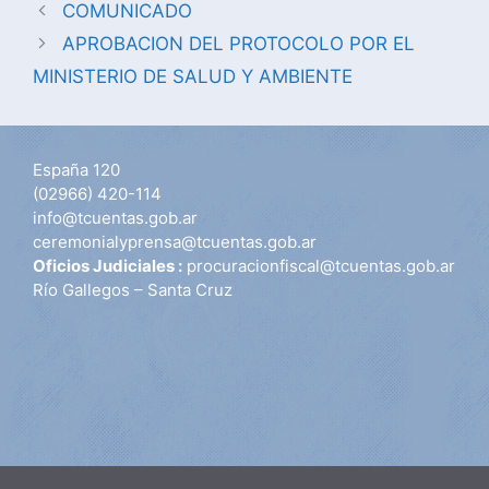
COMUNICADO
APROBACION DEL PROTOCOLO POR EL
MINISTERIO DE SALUD Y AMBIENTE
España 120
(02966) 420-114
info@tcuentas.gob.ar
ceremonialyprensa@tcuentas.gob.ar
Oficios Judiciales :
procuracionfiscal@tcuentas.gob.ar
Río Gallegos – Santa Cruz