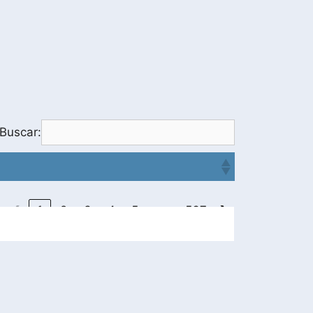
Buscar:
…
❮
1
2
3
4
5
567
❯