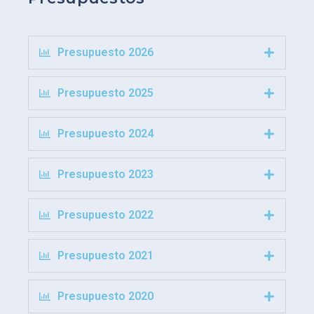
Presupuesto 2026
Presupuesto 2025
Presupuesto 2024
Presupuesto 2023
Presupuesto 2022
Presupuesto 2021
Presupuesto 2020