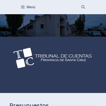
Menú
Presupuestos