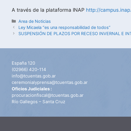
A través de la plataforma INAP
http://campus.inap
Area de Noticias
Ley Micaela “es una responsabilidad de todos”
SUSPENSIÓN DE PLAZOS POR RECESO INVERNAL E IN
España 120
(02966) 420-114
info@tcuentas.gob.ar
ceremonialyprensa@tcuentas.gob.ar
Oficios Judiciales :
procuracionfiscal@tcuentas.gob.ar
Río Gallegos – Santa Cruz