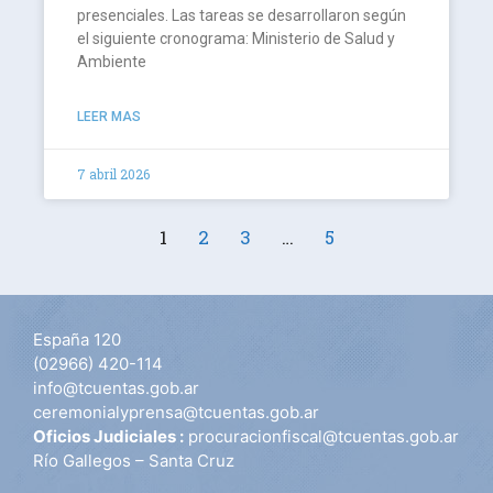
presenciales. Las tareas se desarrollaron según
el siguiente cronograma: Ministerio de Salud y
Ambiente
LEER MAS
7 abril 2026
1
2
3
…
5
España 120
(02966) 420-114
info@tcuentas.gob.ar
ceremonialyprensa@tcuentas.gob.ar
Oficios Judiciales :
procuracionfiscal@tcuentas.gob.ar
Río Gallegos – Santa Cruz