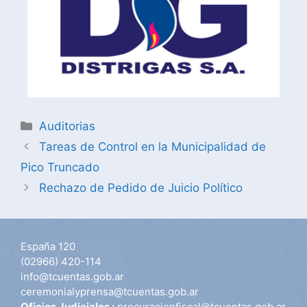
Auditorias
Tareas de Control en la Municipalidad de
Pico Truncado
Rechazo de Pedido de Juicio Político
España 120
(02966) 420-114
info@tcuentas.gob.ar
ceremonialyprensa@tcuentas.gob.ar
Oficios Judiciales :
procuracionfiscal@tcuentas.gob.ar