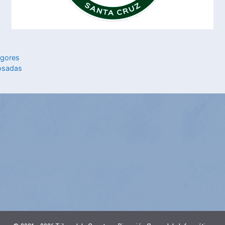
egores
Posadas