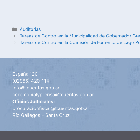
Auditorias
Tareas de Control en la Municipalidad de Gobernador Gr
Tareas de Control en la Comisión de Fomento de Lago 
España 120
(02966) 420-114
info@tcuentas.gob.ar
ceremonialyprensa@tcuentas.gob.ar
Oficios Judiciales :
procuracionfiscal@tcuentas.gob.ar
Río Gallegos – Santa Cruz