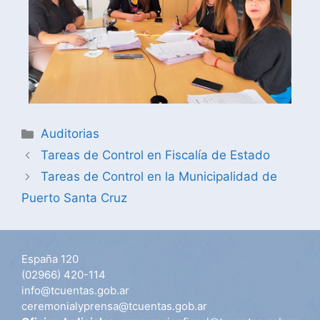
Auditorias
Tareas de Control en Fiscalía de Estado
Tareas de Control en la Municipalidad de
Puerto Santa Cruz
España 120
(02966) 420-114
info@tcuentas.gob.ar
ceremonialyprensa@tcuentas.gob.ar