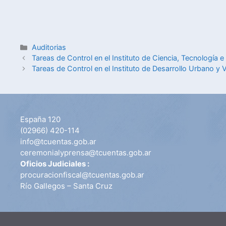
Auditorias
Tareas de Control en el Instituto de Ciencia, Tecnología 
Tareas de Control en el Instituto de Desarrollo Urbano y 
España 120
(02966) 420-114
info@tcuentas.gob.ar
ceremonialyprensa@tcuentas.gob.ar
Oficios Judiciales :
procuracionfiscal@tcuentas.gob.ar
Río Gallegos – Santa Cruz