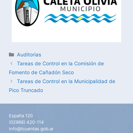
Auditorias
Tareas de Control en la Comisión de
Fomento de Cañadón Seco
Tareas de Control en la Municipalidad de
Pico Truncado
España 120
(02966) 420-114
info@tcuentas.gob.ar