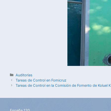
Auditorias
Tareas de Control en Fomicruz
Tareas de Control en la Comisión de Fomento de Koluel K
España 120