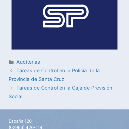
Auditorias
Tareas de Control en la Policía de la
Provincia de Santa Cruz
Tareas de Control en la Caja de Previsión
Social
España 120
(02966) 420-114