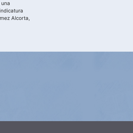
e una
indicatura
ómez Alcorta,