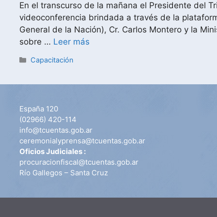
En el transcurso de la mañana el Presidente del T
videoconferencia brindada a través de la platafor
General de la Nación), Cr. Carlos Montero y la Min
sobre …
Leer más
Capacitación
España 120
(02966) 420-114
info@tcuentas.gob.ar
ceremonialyprensa@tcuentas.gob.ar
Oficios Judiciales :
procuracionfiscal@tcuentas.gob.ar
Río Gallegos – Santa Cruz