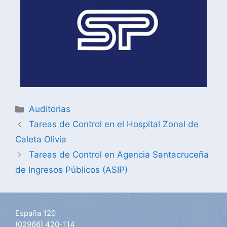
Auditorias
Tareas de Control en el Hospital Zonal de
Caleta Olivia
Tareas de Control en Agencia Santacruceña
de Ingresos Públicos (ASIP)
España 120
(02966) 420-114